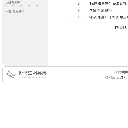
3
1&인 출판인이 늘고있다.
2
책도 계절 탄다.
1
대구)제일서적 최종 부도
[
처음
]
1
Copyright
경기도 고양시 