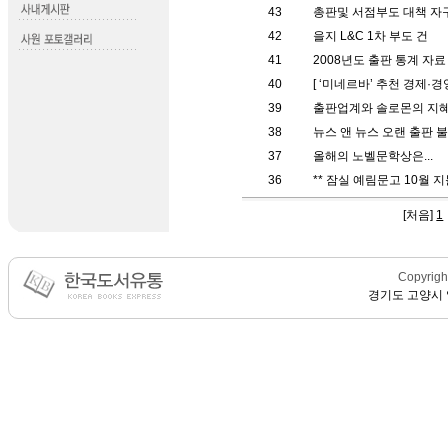
43
총판및 서점부도 대책 자
42
을지 L&C 1차 부도 건
41
2008년도 출판 통계 자료
40
[ ‘미네르바’ 추천 경제·경
39
출판업계와 솔로몬의 지
38
뉴스 앤 뉴스 오랜 출판 
37
올해의 노벨문학상은...
36
** 잠실 예림문고 10월 지
[
처음
]
1
Copyright
경기도 고양시 