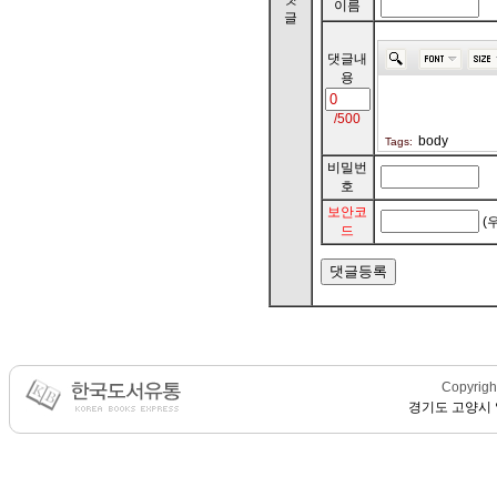
이름
글
댓글내
용
/500
body
Tags:
비밀번
호
보안코
(
드
Copyright
경기도 고양시 