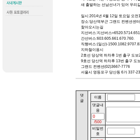
새 출발하는 선남선녀가 있어 우리
일시:2014년 4월 12일 토요일 오전
장소:당산역부근 그랜드 컨벤션센터 
찿아오시는길
지선버스:지선버스=6520.5714.6514.6
간선버스:603.605.661.670.760.
직행버스:(일산)-1500.1082.9707.83
지하철이용시
2호선 당상역 하차후 1번 출구 도보2
9호선 당산역 하차후 13번 출구 도보
그랜드 컨벤션(02)3667-7776
서울시 영등포구 당산동 6가 337-2
댓
이름
글
댓글내
용
/500
비밀번
호