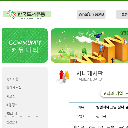
방광석대표님 장녀 
관리자
따사로운 기온이 감도는 봄이 우리곁